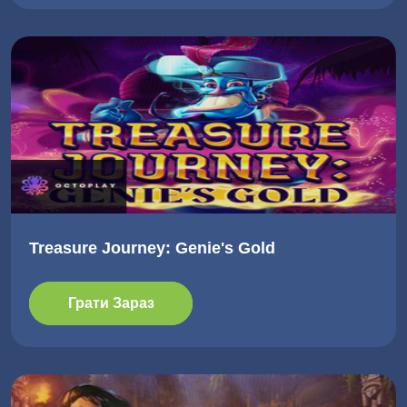
Treasure Journey: Genie's Gold
Грати Зараз