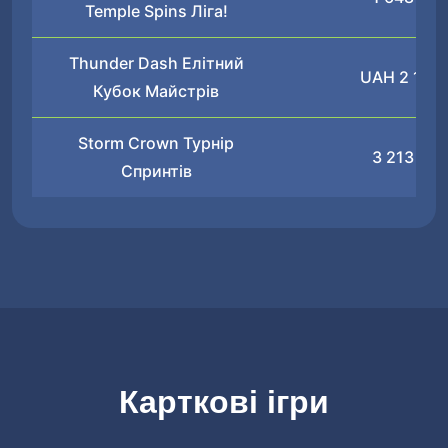
Temple Spins Ліга!
Thunder Dash Елітний
UAH 2 142
Кубок Майстрів
Storm Crown Турнір
3 213 600
Спринтів
Карткові ігри