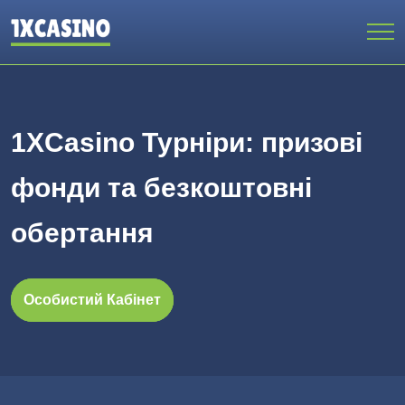
1XCasino Турніри: призові
фонди та безкоштовні
обертання
Особистий Кабінет