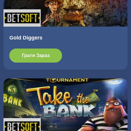
Gold Diggers
Грати Зараз