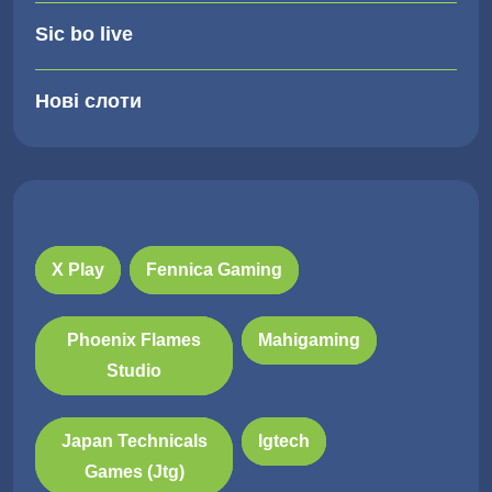
Sic bo live
Нові слоти
X Play
Fennica Gaming
Phoenix Flames
Mahigaming
Studio
Japan Technicals
Igtech
Games (jtg)