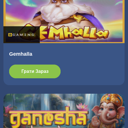
Gemhalla
Грати Зараз