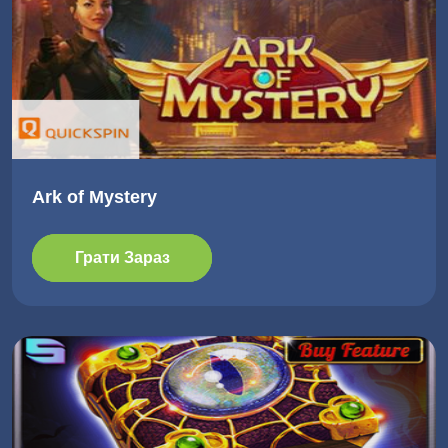
Ark of Mystery
Грати Зараз