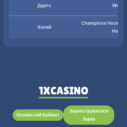
Дартс
World 
Champions Hockey Le
Хокей
Hockey
Зареєструватися
Особистий Кабінет
Зараз