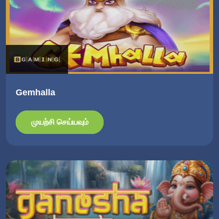
Gemhalla
முயற்சி செய்யவும்