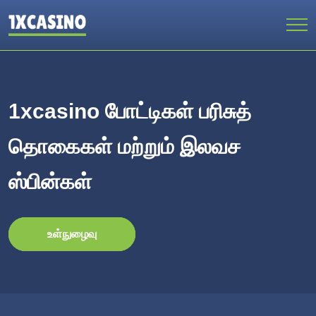
1xcasino போட்டிகள் பரிசுத்
தொகைகள் மற்றும் இலவச
ஸ்பின்கள்
உள்நுழைவு