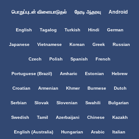
பொறுப்புடன் விளையாடுதல்
நேரடி ஆதரவு
Android
English
Tagalog
Turkish
Hindi
German
Japanese
Vietnamese
Korean
Greek
Russian
Czech
Polish
Spanish
French
Portuguese (Brazil)
Amharic
Estonian
Hebrew
Croatian
Armenian
Khmer
Burmese
Dutch
Serbian
Slovak
Slovenian
Swahili
Bulgarian
Swedish
Tamil
Azerbaijani
Chinese
Kazakh
English (Australia)
Hungarian
Arabic
Italian