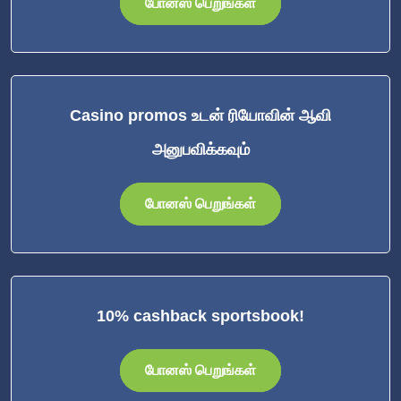
போனஸ் பெறுங்கள்
Casino promos உடன் ரியோவின் ஆவி
அனுபவிக்கவும்
போனஸ் பெறுங்கள்
10% cashback sportsbook!
போனஸ் பெறுங்கள்