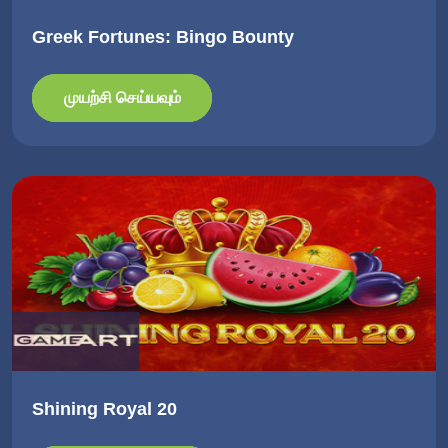
Greek Fortunes: Bingo Bounty
முயற்சி செய்யவும்
Shining Royal 20